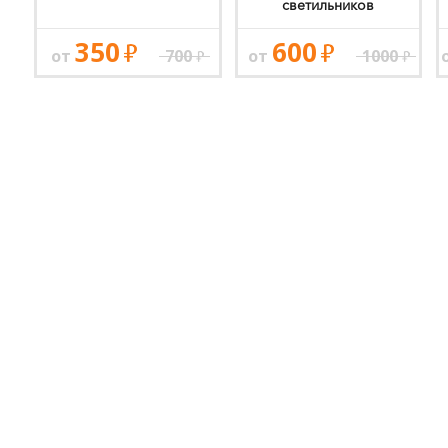
светильников
350
600
от
700
от
1000