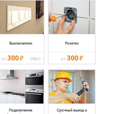
Выключатели
Розетки
300
300
от
700
от
Подключение
Срочный выезд и