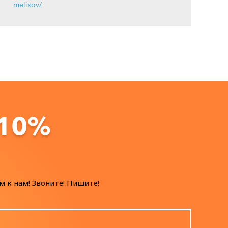
melixov/
 10%
м к нам! Звоните! Пишите!