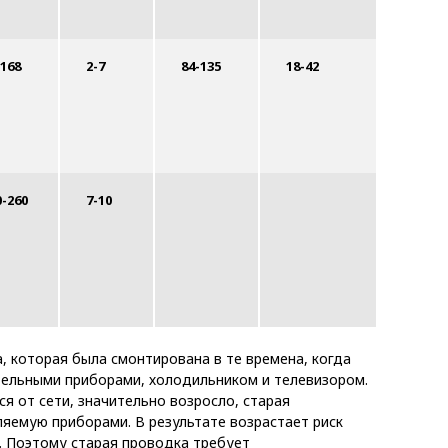
-168
2-7
84-135
18-42
102-1
0-260
7-10
, которая была смонтирована в те времена, когда
тельными приборами, холодильником и телевизором.
я от сети, значительно возросло, старая
емую приборами. В результате возрастает риск
. Поэтому старая проводка требует