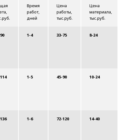
щая
Время
Цена
Цена
Обща
ета,
работ,
работы,
материала,
смета
с.руб.
дней
тыс.руб.
тыс.руб.
тыс.р
-90
1-4
33-75
8-24
41-99
-114
1-5
45-90
10-24
55-11
-136
1-6
72-120
14-40
86-16