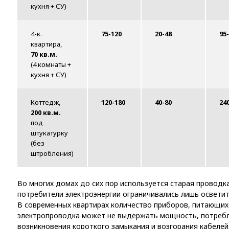
кухня + СУ)
4-к.
75-120
20-48
95
квартира,
70 кв.м.
(4 комнаты +
кухня + СУ)
Коттедж,
120-180
40-80
24
200 кв.м.
под
штукатурку
(без
штробления)
Во многих домах до сих пор используется старая проводка
потребители электроэнергии ограничивались лишь освети
В современных квартирах количество приборов, питающихс
электропроводка может не выдержать мощность, потребля
возникновения короткого замыкания и возгорания кабелей