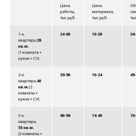
Цена
Цена
Об
работы,
материала,
см
тыс.руб.
тыс.руб.
ты
1-к.
24-60
10-30
34
квартира,
28
кв.м.
(1 комната +
кухня + СУ)
2-к.
39-90
10-24
49
квартира,
40
кв.м.
(2
комнаты +
кухня + СУ)
3-к.
60-96
14-40
74
квартира,
55 кв.м.
(3 комнаты +